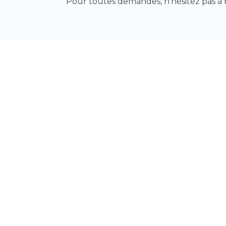
Pour toutes demandes, n'hésitez pas à n
Email :
info@logiciel-cave-v