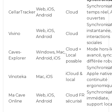
Synchronisa
Web, iOS,
CellarTracker
Cloud
temps réel, 
Android
ouvertes
Synchronisa
Web, iOS,
instantanée,
Vivino
Cloud
Android
interactions
sociales
Cloud +
Mode hors-l
Caves-
Windows, Mac,
Local
avancé, syn
Explorer
Android, iOS
possible
différée rob
Synchronisa
iCloud &
Apple native
Vinoteka
Mac, iOS
local
continuité
ergonomiqu
Synchronisa
Ma Cave
Web, iOS,
Cloud FR
immédiate,
Online
Android
sécurisé
support loca